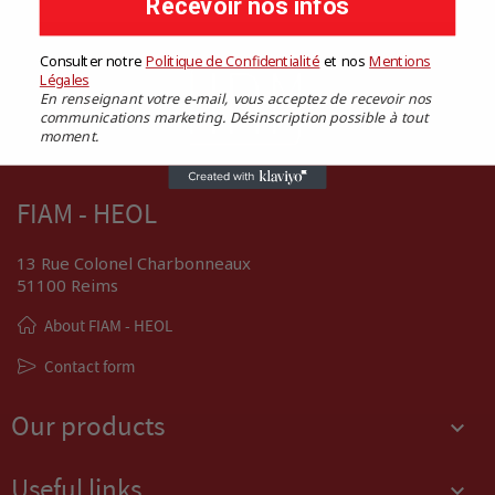
Recevoir nos infos
Consulter notre
Politique de Confidentialité
​
et nos
​
Mentions
Légales
En renseignant votre e-mail, vous acceptez de recevoir nos
communications marketing. Désinscription possible à tout
moment.
FIAM - HEOL
13 Rue Colonel Charbonneaux
51100 Reims
About FIAM - HEOL
Contact form
Our products

Useful links
