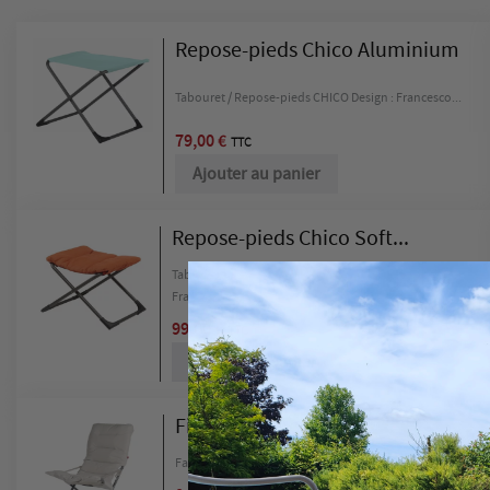
Repose-pieds Chico Aluminium
Tabouret / Repose-pieds CHICO Design : Francesco...
79,00 €
TTC
Ajouter au panier
Repose-pieds Chico Soft...
Tabouret / Repose-pieds CHICO SOFT Design :
Francesco...
99,00 €
TTC
Ajouter au panier
Fiesta Soft Acier
Fauteuil FIESTA SOFT ajustable Design : Francesco...