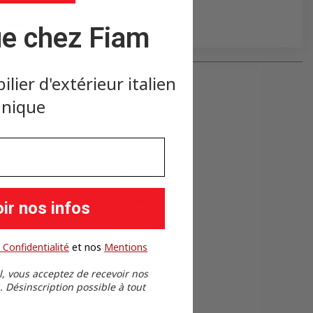
×
u panier
e chez Fiam
×
ier d'extérieur italien
nique
ANG25-AN
10 cm
12 cm
ir nos infos
3 cm
 Confidentialité
​
et nos
​
Mentions
Plastique
l, vous acceptez de recevoir nos
Désinscription possible à tout