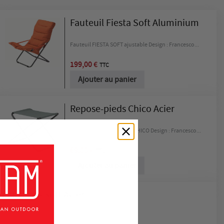
Fauteuil Fiesta Soft Aluminium
Fauteuil FIESTA SOFT ajustable Design : Francesco...
199,00 €
TTC
Ajouter au panier
Repose-pieds Chico Acier
Tabouret / Repose-pieds CHICO Design : Francesco...
69,00 €
TTC
Ajouter au panier
eds Chico Soft Acier
se-pieds CHICO SOFT Design : Francesco...