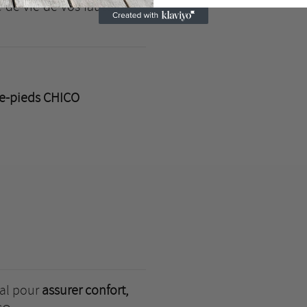
de vie de vos fauteuils et
e-pieds CHICO
éal pour
assurer confort,