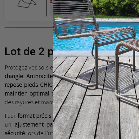
0,00 €
TTC
Ajouter au panier
C
C
Nom d
Vous 
Lot de 2 patins d'angle Ant
Protégez vos sols et optimisez la stabilité de vos ass
d’angle Anthracite
, spécialement conçus pour l
repose-pieds CHICO
. Fabriqués en
plastique durab
maintien optimal
tout en préservant vos terrasses, 
des rayures et marques.
Leur
format précis
(largeur 10 cm x longueur 12 cm x
un
ajustement parfait
aux angles des assises, off
sécurité
lors de l’utilisation de votre mobilier. Faciles