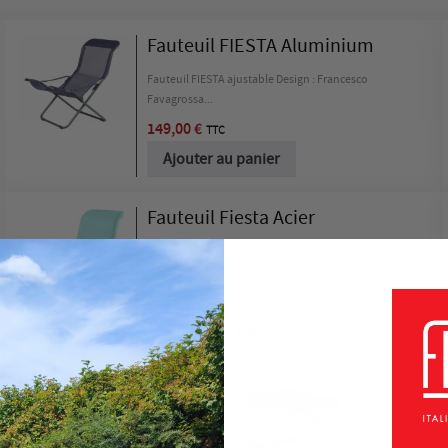
Fauteuil FIESTA Aluminium
Fauteuil FIESTA ajustable Design : Francesco
Favagrossa...
149,00 €
TTC
Ajouter au panier
Fauteuil Fiesta Acier
Fauteuil FIESTA ajustable Design : Francesco
Favagrossa...
139,00 €
TTC
Ajouter au panier
Repose-pi
Tabouret / Repo