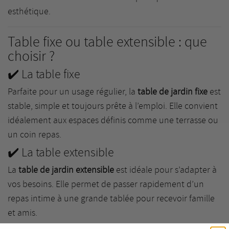
esthétique.
Table fixe ou table extensible : que
choisir ?
✔️ La table fixe
Parfaite pour un usage régulier, la
table de jardin fixe
est
stable, simple et toujours prête à l’emploi. Elle convient
idéalement aux espaces définis comme une terrasse ou
un coin repas.
✔️ La table extensible
La
table de jardin extensible
est idéale pour s’adapter à
vos besoins. Elle permet de passer rapidement d’un
repas intime à une grande tablée pour recevoir famille
et amis.