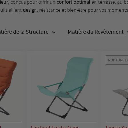
rieur
, conçus pour offrir un
confort optimal
en terrasse, au b
uils allient
desig
n, résistance et bien-être pour vos moments
tière de la Structure
Matière du Revêtement

RUPTURE D
t
Fauteuil Fiesta Acier
Fiesta So