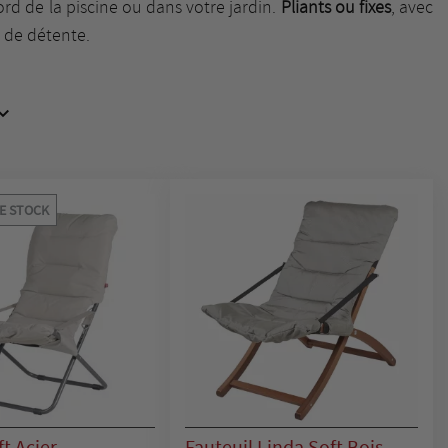
ord de la piscine ou dans votre jardin.
Pliants ou fixes
, avec
 de détente.

E STOCK
ft Acier
Fauteuil Linda Soft Bois