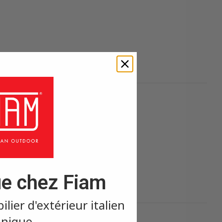
×
×
e chez Fiam
ier d'extérieur italien
nique