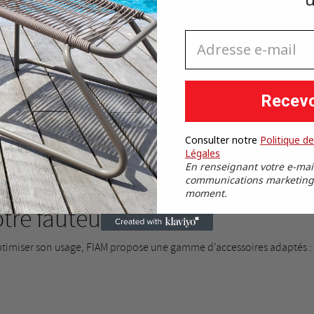
s du corps et offrir un maintien optimal. Certains modèles permettent
Annuler
Connexion
Adresse e-mail
Annuler
Créer une liste d'envies
pace de relaxation complet
, comparable à un bain de soleil mais pl
Recevo
 modularité
Consulter notre
Politique de
temporel
, leurs lignes élégantes et leur grande modularité.
Légales
En renseignant votre e-mai
xplorez nos
collections FIAM
communications marketing. 
moment.
tre fauteuil relax
t optimiser son usage, FIAM propose une gamme d’accessoires adaptés :