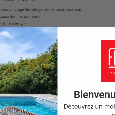
s pour un usage flexible (jardin, terrasse, vacances)
 espace détente permanent
osition allongée
on de
repose-pieds relax
r un usage extérieur durable
, adaptés aux conditions extérieures :
piscine
e temps
longévité
réer une liste d'envies
Bienvenu
onnexion
 d’entretien et esthétique
.
Découvrez un mobil
e la liste d'envies
devez être connecté pour ajouter des produits à votre liste d'envies.
é pour la relaxation
u