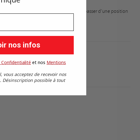
 une inclinaison progressive, idéale pour passer d’une position
us compact et modulable.
ir nos infos
 Confidentialité
​
et nos
​
Mentions
l, vous acceptez de recevoir nos
Désinscription possible à tout