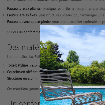
Fauteuils relax pliants
: pratiques et faciles à transporter, parfait
Fauteuils relax fixes
: plus structurés, idéaux pour aménager un
Fauteuils avec repose-pieds
: pour une relaxation optimale en p
✅ Pour un confort maximal, découvrez également notre sélecti
Des matériaux résistants pou
Les fauteuils relax FIAM sont conçus avec des matériaux premium
Toile batyline
: respirante, résistante aux UV, idéale en bord de 
Coussins en oléfine
: confort moelleux, excellente tenue dans l
Structures en aluminium, acier ou bois
: robustesse, stabilité et 
C
C
Ces matériaux garantissent un mobilier à la fois
résistant, facile
Nom d
Vous 
Un confort ergonomique pens