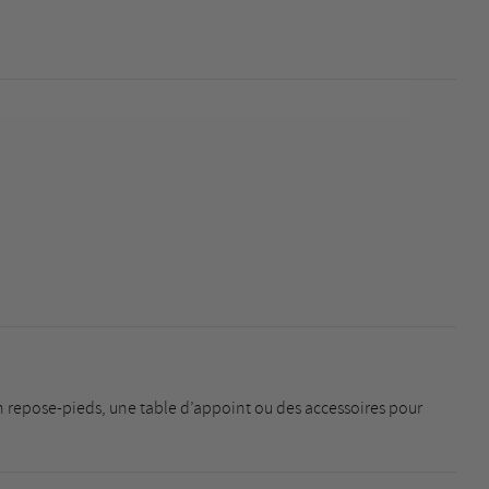
un
repose-pieds
, une
table d’appoint
ou des
accessoires
pour