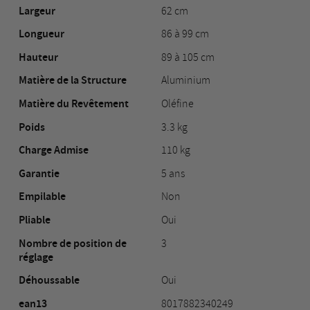
Largeur
62 cm
Longueur
86 à 99 cm
Hauteur
89 à 105 cm
Matière de la Structure
Aluminium
Matière du Revêtement
Oléfine
Poids
3.3 kg
Charge Admise
110 kg
Garantie
5 ans
Empilable
Non
Pliable
Oui
Nombre de position de
3
réglage
Déhoussable
Oui
ean13
8017882340249