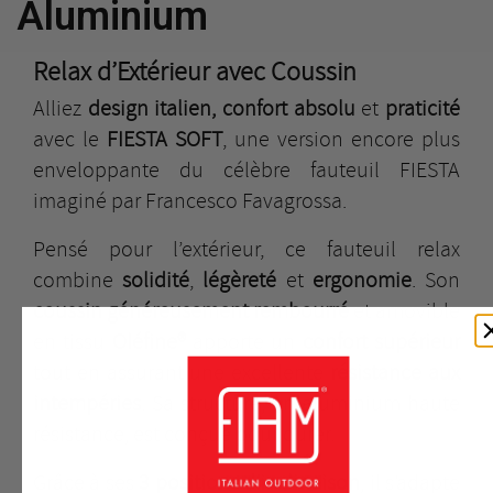
Aluminium
Relax d’Extérieur avec Coussin
Alliez
design italien, confort absolu
et
praticité
avec le
FIESTA SOFT
, une version encore plus
enveloppante du célèbre fauteuil FIESTA
imaginé par Francesco Favagrossa.
Pensé pour l’extérieur, ce fauteuil relax
combine
solidité
,
légèreté
et
ergonomie
. Son
coussin généreusement rembourré
et amovible
en tissu
Oléfine®
apporte un
confort supérieur
tout en assurant une excellente
résistance aux
intempéries
. Sa structure, en aluminium haute
résistance, est conçue pour durer.
Grâce à ses
3 positions d’inclinaison
, il s’adapte