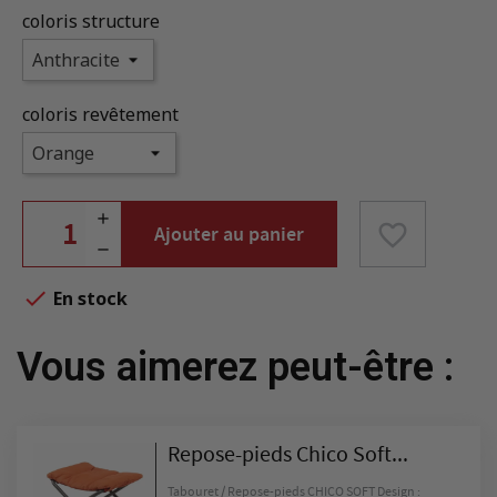
coloris structure
coloris revêtement
favorite_border
Ajouter au panier

En stock
Vous aimerez peut-être :
Repose-pieds Chico Soft...
Tabouret / Repose-pieds CHICO SOFT Design :