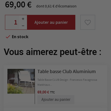
69,00 €
dont 0,61 € d’écomaison
favorite_border
Ajouter au panier

En stock
Vous aimerez peut-être :
Table basse Club Aluminium
Table Basse CLUB Design : Francesco Favagrossa
Matériaux...
69,00 €
TTC
Ajouter au panier