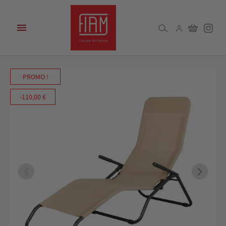

PROMO !
-110,00 €