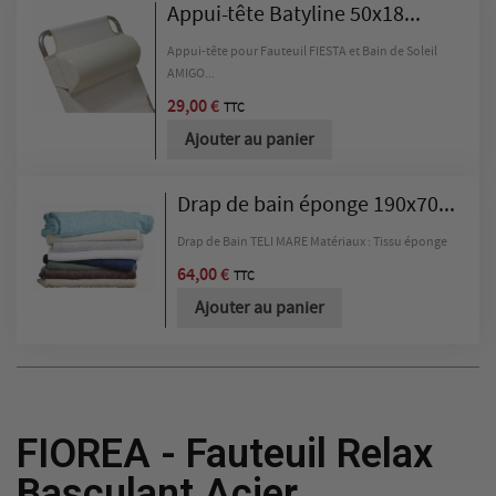
Appui-tête Batyline 50x18...
Appui-tête pour Fauteuil FIESTA et Bain de Soleil
AMIGO...
29,00 €
TTC
Ajouter au panier
Drap de bain éponge 190x70...
Drap de Bain TELI MARE Matériaux : Tissu éponge
64,00 €
TTC
Ajouter au panier
FIOREA - Fauteuil Relax
Basculant Acier